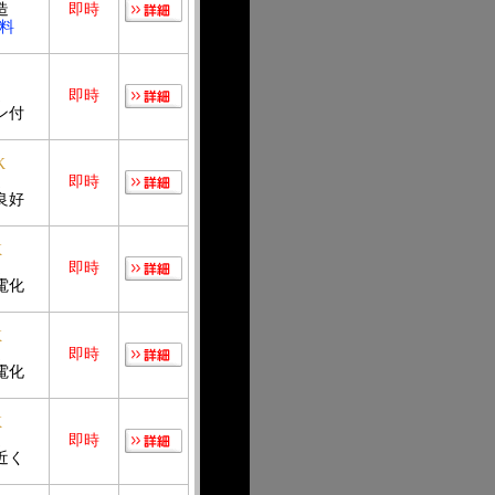
造
即時
無料
造
即時
ン付
K
造
即時
良好
K
造
即時
電化
K
造
即時
電化
K
造
即時
近く