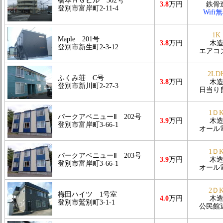
橋本ＨＧビル 302号
3.8
万円
鉄骨
登別市富岸町2-11-4
Wifi
1K
Maple 201号
3.8
万円
木
登別市新生町2-3-12
エアコ
2LD
ふくみ荘 C号
3.8
万円
木
登別市新川町2-27-3
日当り
1Ｄ
パークアベニューⅡ 202号
3.9
万円
木
登別市富岸町3-66-1
オール
1Ｄ
パークアベニューⅡ 203号
3.9
万円
木
登別市富岸町3-66-1
オール
2Ｄ
梅田ハイツ 1号室
4.0
万円
木
登別市鷲別町3-1-1
公民館