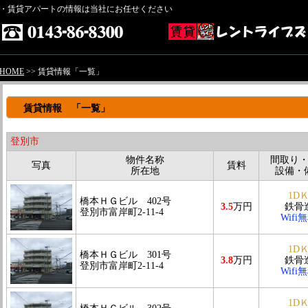
・賃貸アパートの情報は当社にお任せください
HOME
>> 賃貸情報「一覧」
賃貸情報 「一覧」
登別市
物件名称
間取り
写真
賃料
所在地
設備・
1D
橋本ＨＧビル 402号
3.5
万円
鉄骨
登別市富岸町2-11-4
Wifi
1D
橋本ＨＧビル 301号
3.8
万円
鉄骨
登別市富岸町2-11-4
Wifi
1D