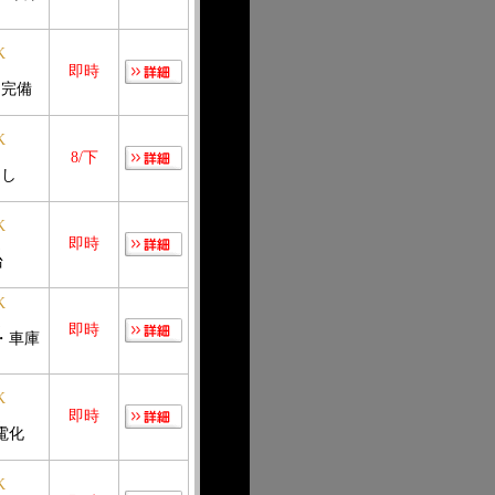
K
即時
ン完備
K
8/下
良し
K
造
即時
台
K
造
即時
・車庫
K
造
即時
電化
K