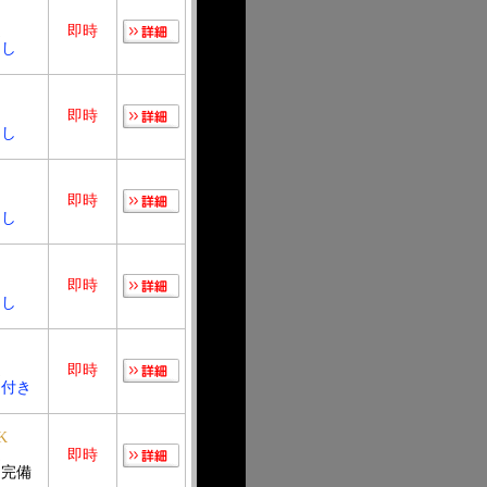
Ｋ
造
即時
良し
即時
良し
即時
良し
即時
良し
Ｋ
造
即時
ン付き
K
造
即時
ン完備