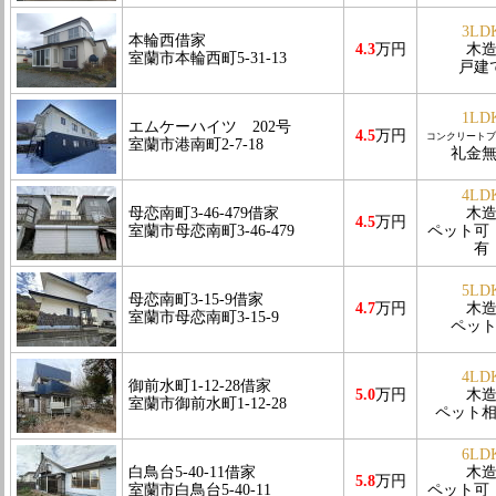
3LD
本輪西借家
4.3
万円
木
室蘭市本輪西町5-31-13
戸建
1LD
エムケーハイツ 202号
4.5
万円
コンクリートブ
室蘭市港南町2-7-18
礼金
4LD
母恋南町3-46-479借家
木
4.5
万円
室蘭市母恋南町3-46-479
ペット可
有
5LD
母恋南町3-15-9借家
4.7
万円
木
室蘭市母恋南町3-15-9
ペッ
4LD
御前水町1-12-28借家
5.0
万円
木
室蘭市御前水町1-12-28
ペット
6LD
白鳥台5-40-11借家
木
5.8
万円
室蘭市白鳥台5-40-11
ペット可