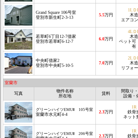
1LＤ
Grand Square 106号室
5.5
万円
木
登別市新生町2-3-13
エアコ
4LＤ
若草町6丁目12-7借家
木
6.0
万円
登別市若草町6-12-7
ペット可
有
2LＤ
中央町借家2
7.0
万円
木
登別市中央町5-10-5
リフォ
室蘭市
物件名称
間取り
写真
賃料
所在地
設備・
1R
グリーンハイツEMUⅡ 105号室
2.3
万円
鉄骨
室蘭市水元町4-4
ネット
1R
グリーンハイツEMUⅡ 206号室
2.3
万円
鉄骨