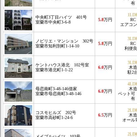
有
1LD
中央町3丁目ハイツ 401号
5.8
万円
RC
室蘭市中央町3-6-8
エアコ
3LD
ノビリエ・マンション 302号
5.8
万円
RC
室蘭市知利別町1-14-10
利便
3LD
ケントハウス港北 102号室
6.0
万円
木
室蘭市港北町1-1-22
駐2
4LD
母恋南町3-48-146借家
木
6.0
万円
室蘭市母恋南町3-48-146
ペット可
有
2LD
コスモヒルズ 202号
6.5
万円
木
室蘭市高砂町1-24-6
オール
2LD
メイプルハイツ 103号