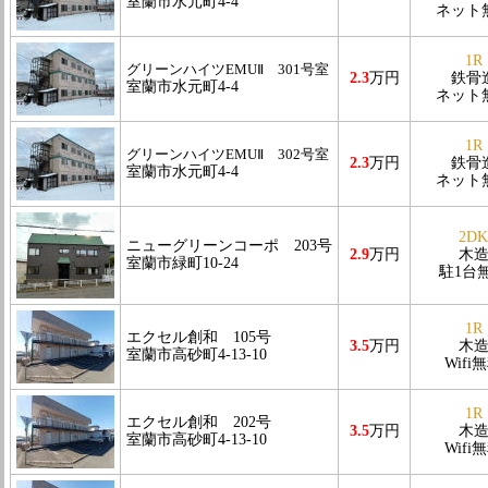
室蘭市水元町4-4
ネット
1R
グリーンハイツEMUⅡ 301号室
2.3
万円
鉄骨
室蘭市水元町4-4
ネット
1R
グリーンハイツEMUⅡ 302号室
2.3
万円
鉄骨
室蘭市水元町4-4
ネット
2DK
ニューグリーンコーポ 203号
2.9
万円
木
室蘭市緑町10-24
駐1台
1R
エクセル創和 105号
3.5
万円
木
室蘭市高砂町4-13-10
Wifi
1R
エクセル創和 202号
3.5
万円
木
室蘭市高砂町4-13-10
Wifi