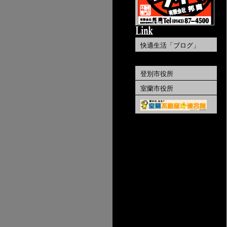
快適生活「ブログ」
Karin セカンドアルバム
《 当社社長の娘 》
登別市役所
室蘭市役所