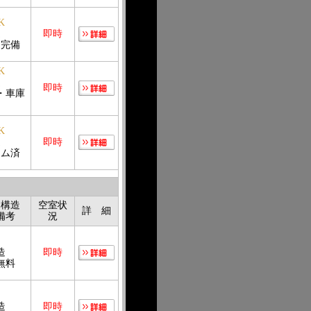
K
造
即時
ン完備
K
造
即時
・車庫
K
造
即時
ーム済
・構造
空室状
詳 細
備考
況
造
即時
無料
造
即時