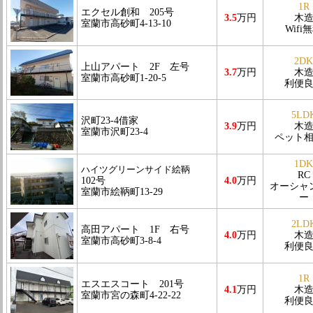
1R
エクセル創和 205号
3.5
万円
木
室蘭市高砂町4-13-10
Wifi
2DK
上山アパート 2F 左号
3.7
万円
木
室蘭市高砂町1-20-5
利便
5LD
沢町23-4借家
3.9
万円
木
室蘭市沢町23-4
ペット
1DK
ハイツグリーンサイド絵鞆
RC
102号
4.0
万円
オーシャ
室蘭市絵鞆町13-29
ー
2LD
高田アパート 1F 右号
4.0
万円
木
室蘭市高砂町3-8-4
利便
1R
エスエスコート 201号
4.1
万円
木
室蘭市宮の森町4-22-22
利便