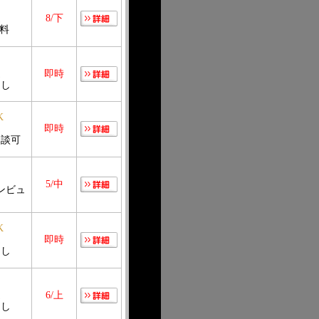
造
8/下
無料
造
即時
良し
K
造
即時
相談可
5/中
ンビュ
K
造
即時
良し
造
6/上
良し