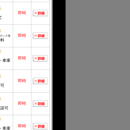
K
造
即時
て
K
即時
ロック造
無料
K
造
即時
・車庫
K
造
即時
ト可
K
造
即時
相談可
K
造
即時
・車庫