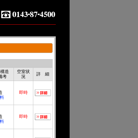
・構造
空室状
詳 細
備考
況
Ｋ
造
即時
無料
Ｋ
造
即時
無料
Ｋ