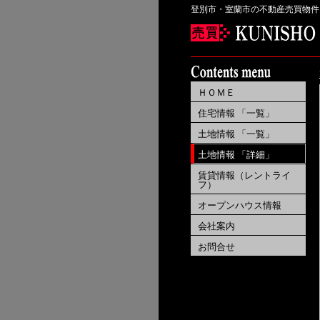
登別市・室蘭市の不動産売買物件
ＨＯＭＥ
住宅情報 「一覧」
土地情報 「一覧」
土地情報 「詳細」
賃貸情報（レントライ
フ）
オープンハウス情報
会社案内
お問合せ