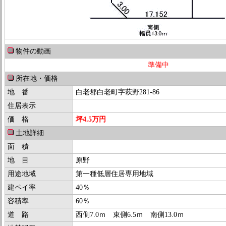
物件の動画
準備中
所在地・価格
地 番
白老郡白老町字萩野281-86
住居表示
価 格
坪4.5万円
土地詳細
面 積
地 目
原野
用途地域
第一種低層住居専用地域
建ペイ率
40％
容積率
60％
道 路
西側7.0ｍ 東側6.5ｍ 南側13.0ｍ