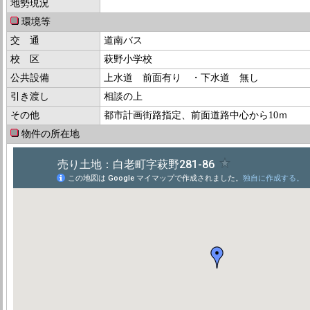
地勢現況
環境等
交 通
道南バス
校 区
萩野小学校
公共設備
上水道 前面有り ・下水道 無し
引き渡し
相談の上
その他
都市計画街路指定、前面道路中心から10ｍ
物件の所在地